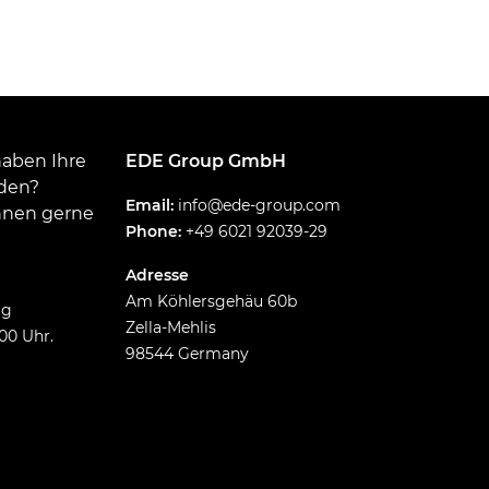
haben Ihre
EDE Group GmbH
nden?
Email:
info@ede-group.com
Ihnen gerne
Phone:
+49 6021 92039-29
Adresse
Am Köhlersgehäu 60b
ag
Zella-Mehlis
:00 Uhr.
98544 Germany