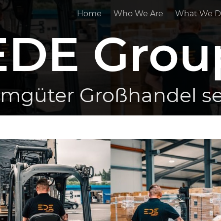
Home
Who We Are
What We D
EDE Grou
mgüter Großhandel sei