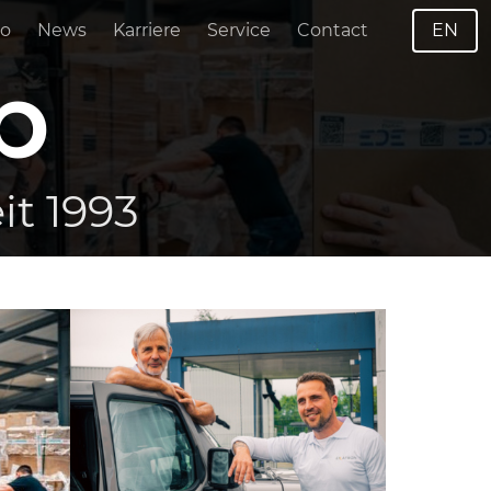
o
News
Karriere
Service
Contact
EN
p
t 1993