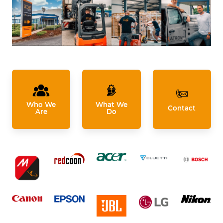
Who We
What We
Contact
Are
Do