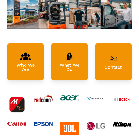
Who We
What We
Contact
Are
Do